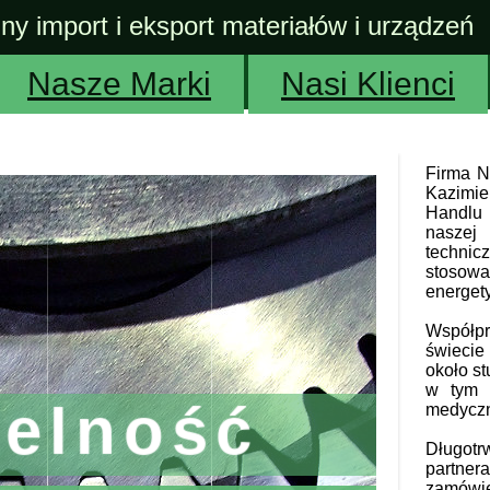
lny import i eksport materiałów i urządzeń
Nasze Marki
Nasi Klienci
Firma N
Kazimi
Handlu 
naszej 
techni
stoso
energet
Współp
świecie
około s
w tym r
telność
medyczn
Długo
partne
zamówi