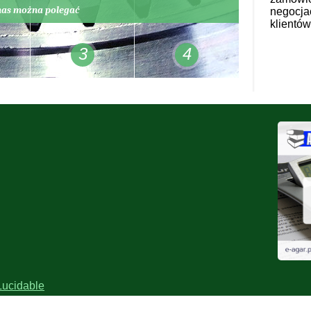
nas można polegać
negocja
klientów
3
4
Lucidable