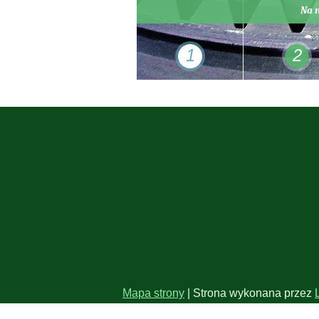
Na 
1
2
Mapa strony
| Strona wykonana przez