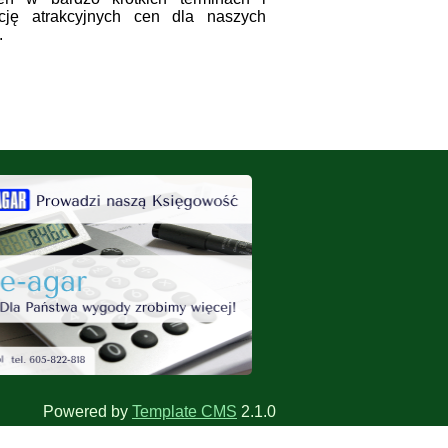
cję atrakcyjnych cen dla naszych
.
Powered by
Template CMS
2.1.0