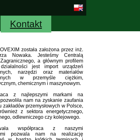
Kontakt
OVEXIM została założona przez inż.
erza Nowaka. Jesteśmy Centralą
Zagranicznego, a głównym profilem
działalności jest import urządzeń
cznych, narzędzi oraz materiałów
wanych w przemyśle ciężkim,
ycznym, chemicznym i maszynowym.
raca z najlepszymi markami na
 pozwoliła nam na zyskanie zaufania
tu zakładów przemysłowych w Polsce,
ównież z sektora energetycznego,
ego, odlewniczego czy kolejowego.
trwała współpraca z naszymi
rami pozwala nam na realizację
eń w bardzo krótkich terminach i